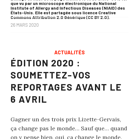
que vu par un microscope électronique du National
Institute of Allergy and Infectious Diseases (NIAID) des
États-Unis. Elle est partagée sous licence Creative
Commons Attribution 2.0 Générique (CC BY 2.0).
26 MARS 2020
ACTUALITÉS
ÉDITION 2020 :
SOUMETTEZ-VOS
REPORTAGES AVANT LE
6 AVRIL
Gagner un des trois prix Lizette-Gervais,
ça change pas le monde… Sauf que… quand
on y pense bien, oui, ça change le monde.