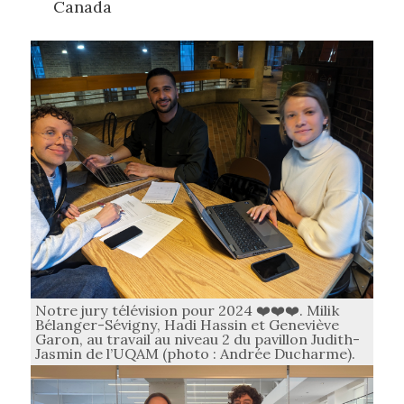
Canada
Notre jury télévision pour 2024 ❤️❤️❤️. Milik
Bélanger-Sévigny, Hadi Hassin et Geneviève
Garon, au travail au niveau 2 du pavillon Judith-
Jasmin de l’UQAM (photo : Andrée Ducharme).